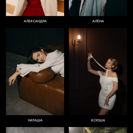
АЛЕКСАНДРА
АЛЁНА
НАТАША
КСЮША