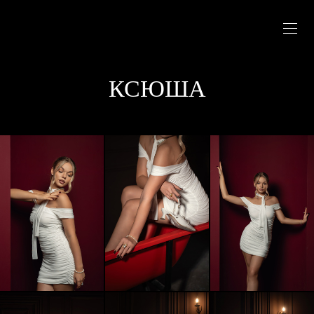
КСЮША