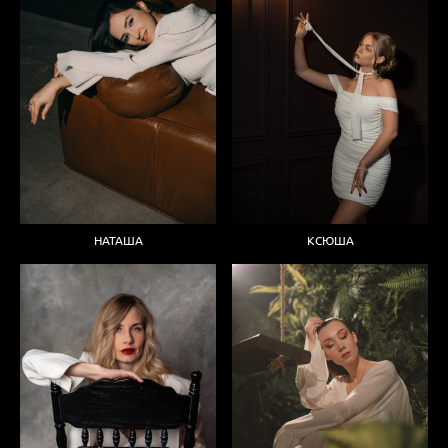
НАТАША
КСЮША