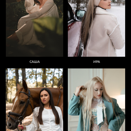
ИРА
САША